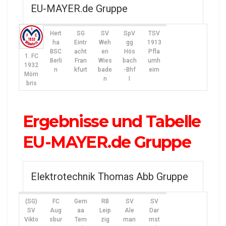
EU-MAYER.de Gruppe
Hert
SG
SV
SpV
TSV
ha
Eintr
Weh
gg
1913
BSC
acht
en
Hös
Pfla
1. FC
Berli
Fran
Wies
bach
umh
1932
n
kfurt
bade
-Bhf
eim
Möm
n
I
bris
Ergebnisse und Tabelle
EU-MAYER.de Gruppe
Elektrotechnik Thomas Abb Gruppe
(SG)
FC
Gem
RB
SV
SV
SV
Aug
aa
Leip
Ale
Dar
Vikto
sbur
Tem
zig
man
mst