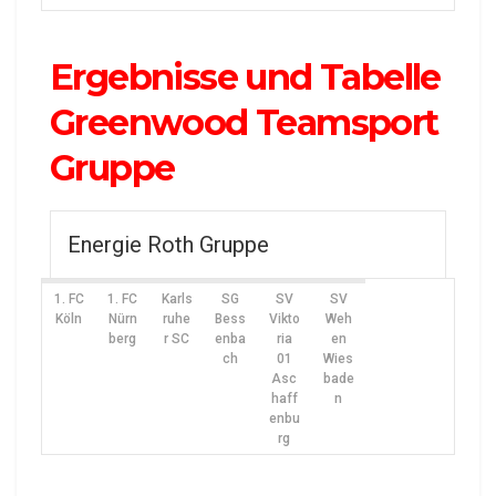
Ergebnisse und Tabelle
Greenwood Teamsport
Gruppe
Energie Roth Gruppe
1. FC
1. FC
Karls
SG
SV
SV
Köln
Nürn
ruhe
Bess
Vikto
Weh
berg
r SC
enba
ria
en
ch
01
Wies
Asc
bade
haff
n
enbu
rg