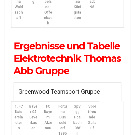
ria
g
pels
nia
adt
Wald
ee-
Köni
98
asch
Offe
gstä
aff
nbac
dten
h
Ergebnisse und Tabelle
Elektrotechnik Thomas
Abb Gruppe
Greenwood Teamsport Gruppe
1. FC
Baye
FC
Fortu
SpV
Spor
Kais
r 04
Baye
na
gg
tfreu
ersla
Leve
rn
Düs
Hös
nde
uter
rkus
Alze
seld
bach
Saila
n
en
nau
orf
-Bhf.
uf
1895
II