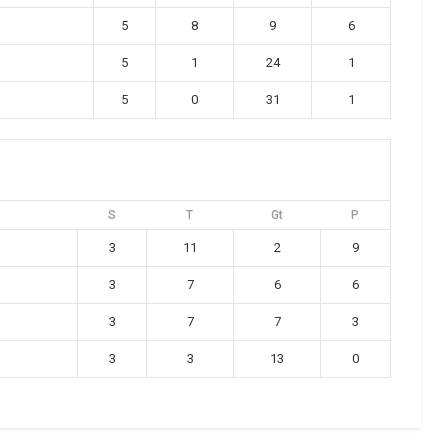
5
8
9
6
5
1
24
1
5
0
31
1
S
T
Gt
P
3
11
2
9
3
7
6
6
3
7
7
3
3
3
13
0