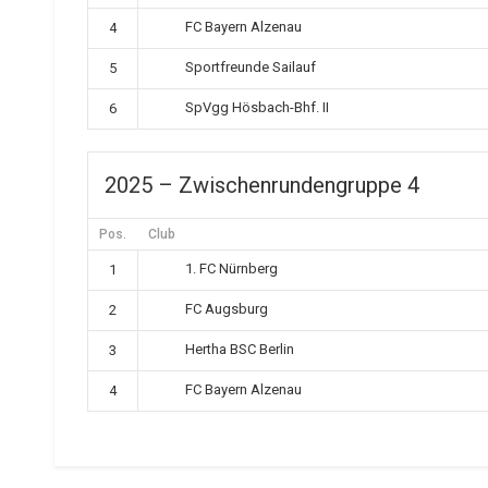
FC Bayern Alzenau
4
Sportfreunde Sailauf
5
SpVgg Hösbach-Bhf. II
6
2025 – Zwischenrundengruppe 4
Pos.
Club
1. FC Nürnberg
1
FC Augsburg
2
Hertha BSC Berlin
3
FC Bayern Alzenau
4