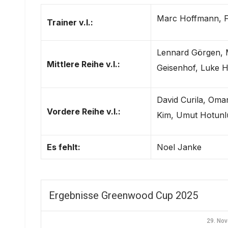
Marc Hoffmann, Fl
Trainer v.l.:
Lennard Görgen, 
Mittlere Reihe v.l.:
Geisenhof, Luke 
David Curila, Omar
Vordere Reihe v.l.:
Kim, Umut Hotunl
Es fehlt:
Noel Janke
Ergebnisse Greenwood Cup 2025
29. No