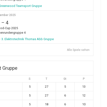
 Greenwood Teamsport Gruppe
vember 2025
–
4
od-Cup 2025
henrundengruppe 4
 3. Elektrotechnik Thomas Abb Gruppe
Alle Spiele sehen
t Gruppe
S
T
Gt
P
5
27
5
13
5
27
6
12
5
18
6
10