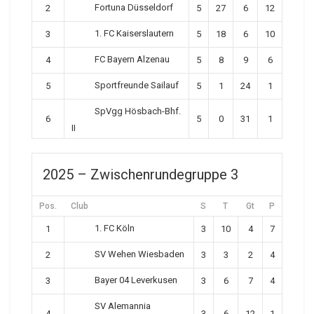
Fortuna Düsseldorf
2
5
27
6
12
1. FC Kaiserslautern
3
5
18
6
10
FC Bayern Alzenau
4
5
8
9
6
Sportfreunde Sailauf
5
5
1
24
1
SpVgg Hösbach-Bhf.
6
5
0
31
1
II
2025 – Zwischenrundegruppe 3
Pos.
Club
S
T
Gt
P
1. FC Köln
1
3
10
4
7
SV Wehen Wiesbaden
2
3
3
2
4
Bayer 04 Leverkusen
3
3
6
7
4
SV Alemannia
4
3
6
12
1