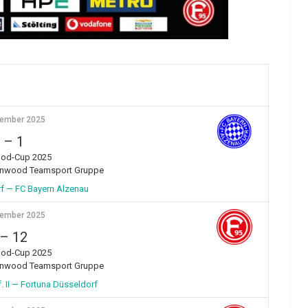
vember 2025
–
1
od-Cup 2025
enwood Teamsport Gruppe
f — FC Bayern Alzenau
vember 2025
–
12
od-Cup 2025
enwood Teamsport Gruppe
II — Fortuna Düsseldorf