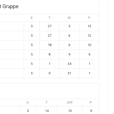
t Gruppe
S
T
Gt
P
5
27
5
13
5
27
6
12
5
18
6
10
5
8
9
6
5
1
24
1
5
0
31
1
S
T
Diff
P
3
14
13
9