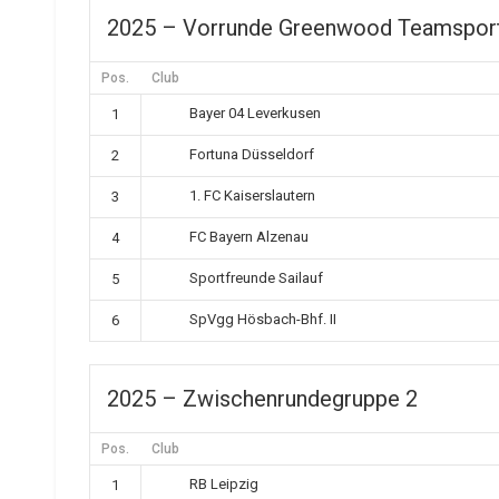
2025 – Vorrunde Greenwood Teamspor
Pos.
Club
Bayer 04 Leverkusen
1
Fortuna Düsseldorf
2
1. FC Kaiserslautern
3
FC Bayern Alzenau
4
Sportfreunde Sailauf
5
SpVgg Hösbach-Bhf. II
6
2025 – Zwischenrundegruppe 2
Pos.
Club
RB Leipzig
1