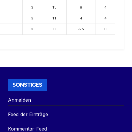
3
15
8
4
3
11
4
4
3
0
-25
0
SONSTIGES
Anmelden
Feed der Einträge
Kommentar-Feed