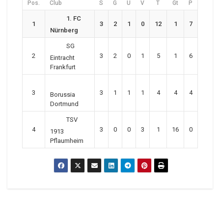
Pos.
Club
S
G
U
V
T
Gt
P
1. FC
1
3
2
1
0
12
1
7
Nürnberg
SG
2
3
2
0
1
5
1
6
Eintracht
Frankfurt
3
3
1
1
1
4
4
4
Borussia
Dortmund
TSV
4
3
0
0
3
1
16
0
1913
Pflaumheim