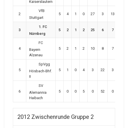
Kaiserslautern
VfB
2
5
4
1
0
27
3
13
Stuttgart
1. FC
3
5
2
1
2
25
6
7
Nürnberg
FC
4
5
2
1
2
10
8
7
Bayern
Alzenau
SpVgg
5
5
1
0
4
3
22
3
Hösbach-Bhf.
II
SV
6
5
0
0
5
0
52
0
Alemannia
Haibach
2012 Zwischenrunde Gruppe 2