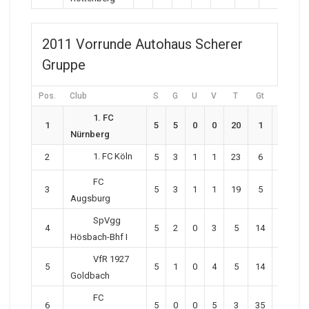
2011 Vorrunde Autohaus Scherer
Gruppe
Pos.
Club
S
G
U
V
T
Gt
P
1. FC
1
5
5
0
0
20
1
15
Nürnberg
1. FC Köln
2
5
3
1
1
23
6
10
FC
3
5
3
1
1
19
5
10
Augsburg
SpVgg
4
5
2
0
3
5
14
6
Hösbach-Bhf I
VfR 1927
5
5
1
0
4
5
14
3
Goldbach
FC
6
5
0
0
5
3
35
0