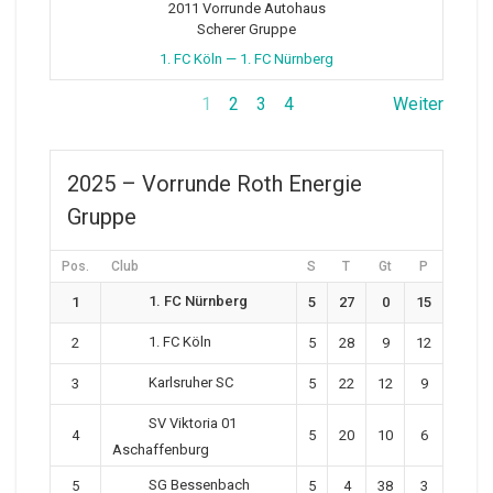
2011 Vorrunde Autohaus
Scherer Gruppe
1. FC Köln — 1. FC Nürnberg
1
2
3
4
Weiter
2025 – Vorrunde Roth Energie
Gruppe
Pos.
Club
S
T
Gt
P
1. FC Nürnberg
1
5
27
0
15
1. FC Köln
2
5
28
9
12
Karlsruher SC
3
5
22
12
9
SV Viktoria 01
4
5
20
10
6
Aschaffenburg
SG Bessenbach
5
5
4
38
3