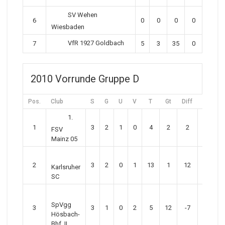
SV Wehen
6
0
0
0
0
Wiesbaden
VfR 1927 Goldbach
7
5
3
35
0
2010 Vorrunde Gruppe D
Pos.
Club
S
G
U
V
T
Gt
Diff
P
1.
1
3
2
1
0
4
2
2
7
FSV
Mainz 05
2
3
2
0
1
13
1
12
6
Karlsruher
SC
SpVgg
3
3
1
0
2
5
12
-7
3
Hösbach-
Bhf. II