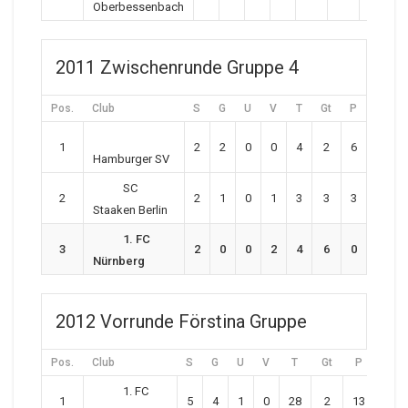
Oberbessenbach
2011 Zwischenrunde Gruppe 4
Pos.
Club
S
G
U
V
T
Gt
P
1
2
2
0
0
4
2
6
Hamburger SV
SC
2
2
1
0
1
3
3
3
Staaken Berlin
1. FC
3
2
0
0
2
4
6
0
Nürnberg
2012 Vorrunde Förstina Gruppe
Pos.
Club
S
G
U
V
T
Gt
P
1. FC
1
5
4
1
0
28
2
13