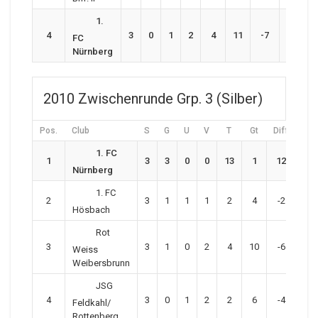
1.
4
3
0
1
2
4
11
-7
1
FC
Nürnberg
2010 Zwischenrunde Grp. 3 (Silber)
Pos.
Club
S
G
U
V
T
Gt
Diff
P
1. FC
1
3
3
0
0
13
1
12
9
Nürnberg
1. FC
2
3
1
1
1
2
4
-2
4
Hösbach
Rot
3
3
1
0
2
4
10
-6
3
Weiss
Weibersbrunn
JSG
4
3
0
1
2
2
6
-4
1
Feldkahl/
Rottenberg