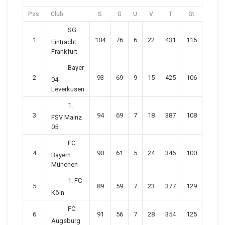
Pos.
Club
S
G
U
V
T
Gt
Diff
SG
1
104
76
6
22
431
116
315
Eintracht
Frankfurt
Bayer
2
93
69
9
15
425
106
319
04
Leverkusen
1.
3
94
69
7
18
387
108
279
FSV Mainz
05
FC
4
90
61
5
24
346
100
246
Bayern
München
1. FC
5
89
59
7
23
377
129
248
Köln
FC
6
91
56
7
28
354
125
229
Augsburg