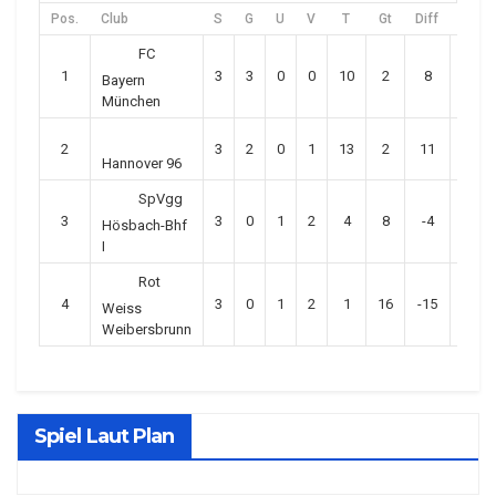
Pos.
Club
S
G
U
V
T
Gt
Diff
P
FC
1
3
3
0
0
10
2
8
9
Bayern
München
2
3
2
0
1
13
2
11
6
Hannover 96
SpVgg
3
3
0
1
2
4
8
-4
1
Hösbach-Bhf
I
Rot
4
3
0
1
2
1
16
-15
1
Weiss
Weibersbrunn
Spiel Laut Plan