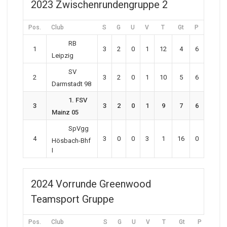
2023 Zwischenrundengruppe 2
Pos.
Club
S
G
U
V
T
Gt
P
RB
1
3
2
0
1
12
4
6
Leipzig
SV
2
3
2
0
1
10
5
6
Darmstadt 98
1. FSV
3
3
2
0
1
9
7
6
Mainz 05
SpVgg
4
3
0
0
3
1
16
0
Hösbach-Bhf
I
2024 Vorrunde Greenwood
Teamsport Gruppe
Pos.
Club
S
G
U
V
T
Gt
P