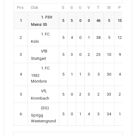
Pos.
Club
S
G
U
V
T
Gt
P
1. FSV
1
5
5
0
0
46
5
15
Mainz 05
1. FC
2
5
4
0
1
38
5
12
Köln
VfB
3
5
3
0
2
23
10
9
Stuttgart
1. FC
4
5
1
1
3
5
30
4
1932
Mömbris
VfL
5
5
0
2
3
2
33
2
Krombach
(SG)
6
5
0
1
4
3
34
1
SpVgg
Westerngrund