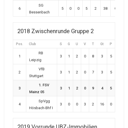
SG
6
5
0
0
5
2
38
0
Bessenbach
2018 Zwischenrunde Gruppe 2
Pos.
Club
S
G
U
V
T
Gt
P
RB
1
3
1
2
0
8
3
5
Leipzig
VfB
2
3
1
2
0
7
3
5
Stuttgart
1. FSV
3
3
1
2
0
9
4
5
Mainz 05
SpVgg
4
3
0
0
3
2
16
0
Hösbach-Bhf I
2019 Vorrunde UBZ-Immobilien