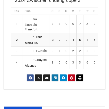
2024 Zwischenrundengruppe 3
Pos.
Club
S
G
U
V
T
Gt
P
SG
1
3
3
0
0
7
2
9
Eintracht
Frankfurt
1. FSV
2
3
2
0
1
5
4
6
Mainz 05
1. FC Köln
3
3
1
0
2
2
5
3
FC Bayern
4
3
0
0
3
3
6
0
Alzenau