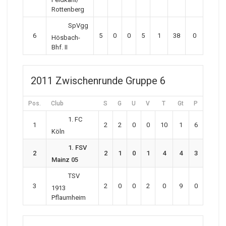
Rottenberg
SpVgg
6
5
0
0
5
1
38
0
Hösbach-
Bhf. II
2011 Zwischenrunde Gruppe 6
Pos.
Club
S
G
U
V
T
Gt
P
1. FC
1
2
2
0
0
10
1
6
Köln
1. FSV
2
2
1
0
1
4
4
3
Mainz 05
TSV
3
2
0
0
2
0
9
0
1913
Pflaumheim