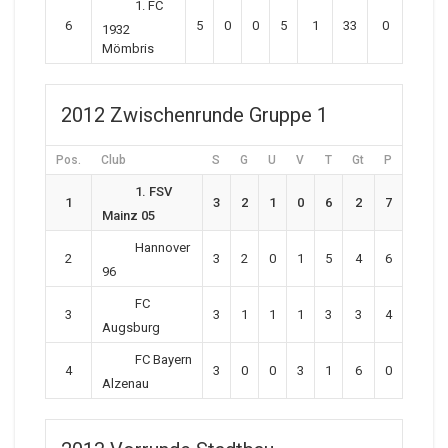
1. FC
6
5
0
0
5
1
33
0
1932
Mömbris
2012 Zwischenrunde Gruppe 1
Pos.
Club
S
G
U
V
T
Gt
P
1. FSV
1
3
2
1
0
6
2
7
Mainz 05
Hannover
2
3
2
0
1
5
4
6
96
FC
3
3
1
1
1
3
3
4
Augsburg
FC Bayern
4
3
0
0
3
1
6
0
Alzenau