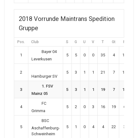
2018 Vorrunde Maintrans Spedition
Gruppe
Pos.
Club
S
G
U
V
T
Gt
P
Bayer 04
1
5
5
0
0
35
4
15
Leverkusen
2
5
3
1
1
21
7
10
Hamburger SV
1. FSV
3
5
3
1
1
19
7
10
Mainz 05
FC
4
5
2
0
3
16
19
6
Grimma
BSC
5
5
1
0
4
4
22
3
Aschaffenburg-
Schweinheim