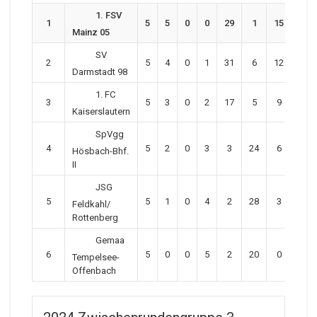
1. FSV
1
5
5
0
0
29
1
15
Mainz 05
SV
2
5
4
0
1
31
6
12
Darmstadt 98
1. FC
3
5
3
0
2
17
5
9
Kaiserslautern
SpVgg
4
5
2
0
3
3
24
6
Hösbach-Bhf.
II
JSG
5
5
1
0
4
2
28
3
Feldkahl/
Rottenberg
Gemaa
6
5
0
0
5
2
20
0
Tempelsee-
Offenbach