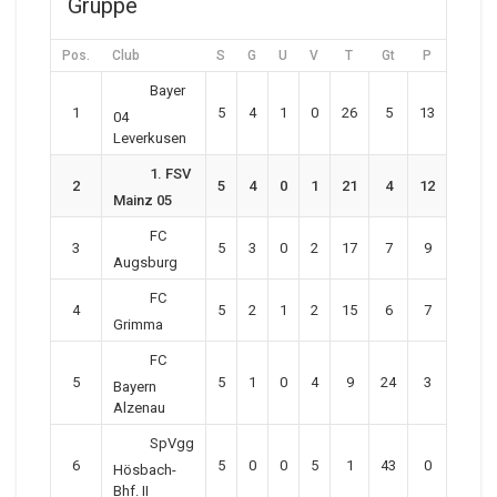
Gruppe
Pos.
Club
S
G
U
V
T
Gt
P
Bayer
1
5
4
1
0
26
5
13
04
Leverkusen
1. FSV
2
5
4
0
1
21
4
12
Mainz 05
FC
3
5
3
0
2
17
7
9
Augsburg
FC
4
5
2
1
2
15
6
7
Grimma
FC
5
5
1
0
4
9
24
3
Bayern
Alzenau
SpVgg
6
5
0
0
5
1
43
0
Hösbach-
Bhf. II