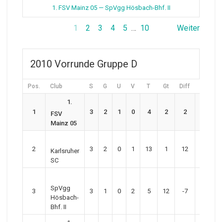
1. FSV Mainz 05 — SpVgg Hösbach-Bhf. II
1
2
3
4
5
…
10
Weiter
2010 Vorrunde Gruppe D
Pos.
Club
S
G
U
V
T
Gt
Diff
P
1.
1
3
2
1
0
4
2
2
7
FSV
Mainz 05
2
3
2
0
1
13
1
12
6
Karlsruher
SC
SpVgg
3
3
1
0
2
5
12
-7
3
Hösbach-
Bhf. II