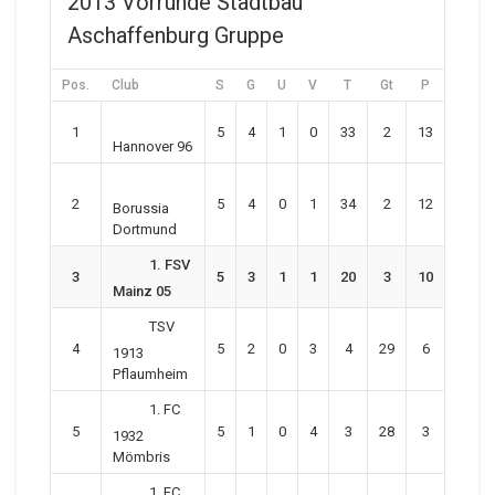
2013 Vorrunde Stadtbau
Aschaffenburg Gruppe
Pos.
Club
S
G
U
V
T
Gt
P
1
5
4
1
0
33
2
13
Hannover 96
2
5
4
0
1
34
2
12
Borussia
Dortmund
1. FSV
3
5
3
1
1
20
3
10
Mainz 05
TSV
4
5
2
0
3
4
29
6
1913
Pflaumheim
1. FC
5
5
1
0
4
3
28
3
1932
Mömbris
1. FC