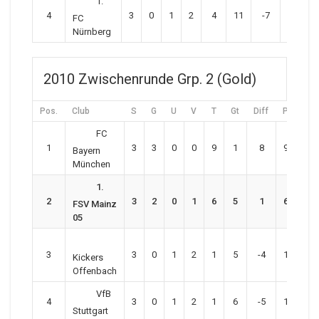
1.
4
3
0
1
2
4
11
-7
1
FC
Nürnberg
2010 Zwischenrunde Grp. 2 (Gold)
Pos.
Club
S
G
U
V
T
Gt
Diff
P
FC
1
3
3
0
0
9
1
8
9
Bayern
München
1.
2
3
2
0
1
6
5
1
6
FSV Mainz
05
3
3
0
1
2
1
5
-4
1
Kickers
Offenbach
VfB
4
3
0
1
2
1
6
-5
1
Stuttgart