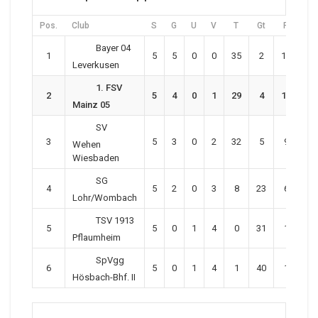
Pos.
Club
S
G
U
V
T
Gt
P
Bayer 04
1
5
5
0
0
35
2
15
Leverkusen
1. FSV
2
5
4
0
1
29
4
12
Mainz 05
SV
3
5
3
0
2
32
5
9
Wehen
Wiesbaden
SG
4
5
2
0
3
8
23
6
Lohr/Wombach
TSV 1913
5
5
0
1
4
0
31
1
Pflaumheim
SpVgg
6
5
0
1
4
1
40
1
Hösbach-Bhf. II