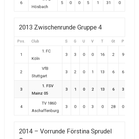
6
5
0
0
5
1
31
0
Hösbach
2013 Zwischenrunde Gruppe 4
Pos.
Club
S
G
U
V
T
Gt
P
1. FC
1
3
3
0
0
16
2
9
Köln
VfB
2
3
2
0
1
13
6
6
Stuttgart
1. FSV
3
3
1
0
2
13
6
3
Mainz 05
TV 1860
4
3
0
0
3
0
28
0
Aschaffenburg
2014 – Vorrunde Förstina Sprudel