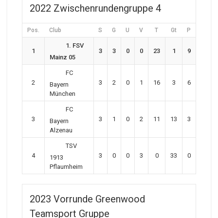
2022 Zwischenrundengruppe 4
Pos.
Club
S
G
U
V
T
Gt
P
1. FSV
1
3
3
0
0
23
1
9
Mainz 05
FC
2
3
2
0
1
16
3
6
Bayern
München
FC
3
3
1
0
2
11
13
3
Bayern
Alzenau
TSV
4
3
0
0
3
0
33
0
1913
Pflaumheim
2023 Vorrunde Greenwood
Teamsport Gruppe