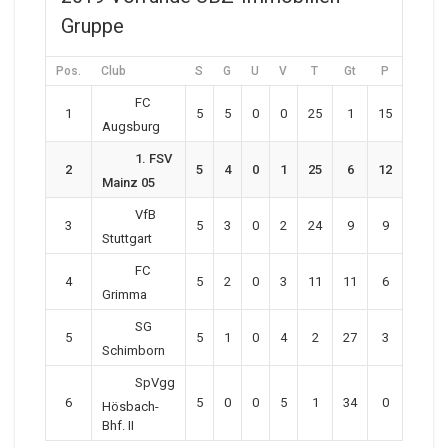
Gruppe
Pos.
Club
S
G
U
V
T
Gt
P
FC
1
5
5
0
0
25
1
15
Augsburg
1. FSV
2
5
4
0
1
25
6
12
Mainz 05
VfB
3
5
3
0
2
24
9
9
Stuttgart
FC
4
5
2
0
3
11
11
6
Grimma
SG
5
5
1
0
4
2
27
3
Schimborn
SpVgg
6
5
0
0
5
1
34
0
Hösbach-
Bhf. II