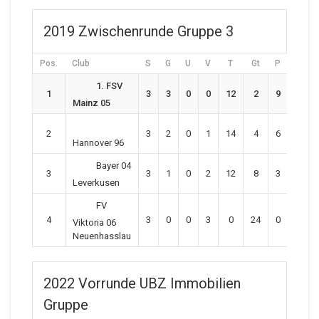
2019 Zwischenrunde Gruppe 3
Pos.
Club
S
G
U
V
T
Gt
P
1. FSV
1
3
3
0
0
12
2
9
Mainz 05
2
3
2
0
1
14
4
6
Hannover 96
Bayer 04
3
3
1
0
2
12
8
3
Leverkusen
FV
4
3
0
0
3
0
24
0
Viktoria 06
Neuenhasslau
2022 Vorrunde UBZ Immobilien
Gruppe