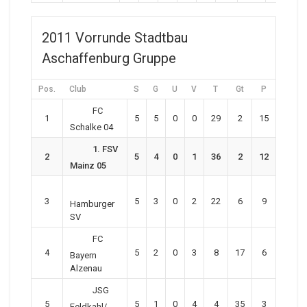
2011 Vorrunde Stadtbau
Aschaffenburg Gruppe
Pos.
Club
S
G
U
V
T
Gt
P
FC
1
5
5
0
0
29
2
15
Schalke 04
1. FSV
2
5
4
0
1
36
2
12
Mainz 05
3
5
3
0
2
22
6
9
Hamburger
SV
FC
4
5
2
0
3
8
17
6
Bayern
Alzenau
JSG
5
5
1
0
4
4
35
3
Feldkahl/