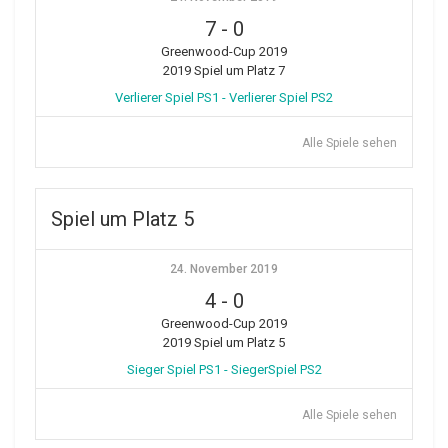
7
-
0
Greenwood-Cup 2019
2019 Spiel um Platz 7
Verlierer Spiel PS1 - Verlierer Spiel PS2
Alle Spiele sehen
Spiel um Platz 5
24. November 2019
4
-
0
Greenwood-Cup 2019
2019 Spiel um Platz 5
Sieger Spiel PS1 - SiegerSpiel PS2
Alle Spiele sehen