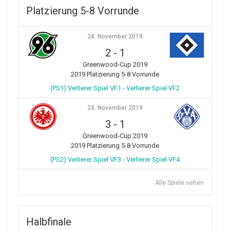
Platzierung 5-8 Vorrunde
24. November 2019
2
-
1
Greenwood-Cup 2019
2019 Platzierung 5-8 Vorrunde
(PS1) Verlierer Spiel VF1 - Verlierer Spiel VF2
24. November 2019
3
-
1
Greenwood-Cup 2019
2019 Platzierung 5-8 Vorrunde
(PS2) Verlierer Spiel VF3 - Verlierer Spiel VF4
Alle Spiele sehen
Halbfinale